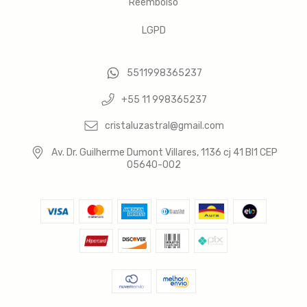
Reembolso
LGPD
5511998365237
+55 11 998365237
cristaluzastral@gmail.com
Av. Dr. Guilherme Dumont Villares, 1136 cj 41 Bl1 CEP
05640-002