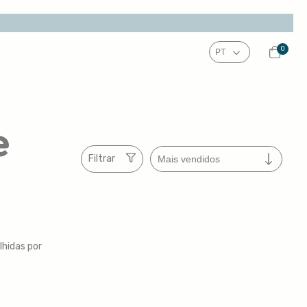
0
e
Filtrar
lhidas por