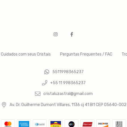
Cuidados com seus Cristais
Perguntas Frequentes / FAC
Tr
5511998365237
+55 11 998365237
cristaluzastral@gmail.com
Av. Dr. Guilherme Dumont Villares, 1136 cj 41 Bl1 CEP 05640-002