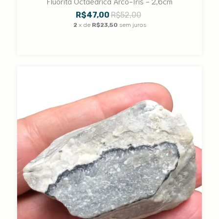
Fluorita Octaédrica Arco-Iris - 2,6cm
R$47,00
R$52,00
2
x de
R$23,50
sem juros