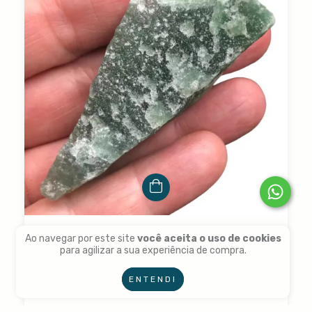
Quartzo Verde bruto - 6,3cm
Ao navegar por este site
você aceita o uso de cookies
para agilizar a sua experiência de compra.
R$5,50
R$8,00
ENTENDI