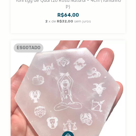
P)
R$64,00
2
x de
R$32,00
sem juros
ESGOTADO