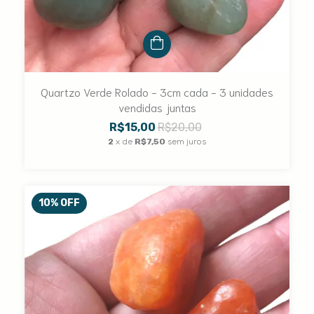
Quartzo Verde Rolado - 3cm cada - 3 unidades
vendidas juntas
R$15,00
R$20,00
2
x de
R$7,50
sem juros
10
%
OFF