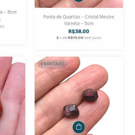
da - 8cm
Ponta de Quartzo - Cristal Mestre
0
Varinha - 5cm
ros
R$38,00
2
x de
R$19,00
sem juros
ESGOTADO