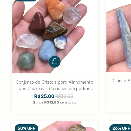
Cianita A
Conjunto de Cristais para Alinhamento
dos Chakras - 8 cristais em pedras
roladas vendidos juntos
R$25,00
R$30,00
2
x de
R$12,50
sem juros
50
%
OFF
26
%
OFF