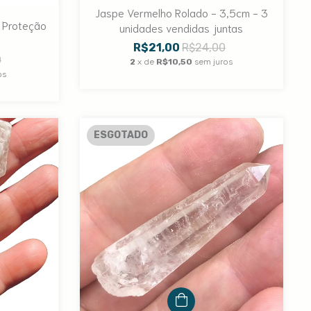
Jaspe Vermelho Rolado - 3,5cm - 3
a Proteção
unidades vendidas juntas
R$21,00
R$24,00
0
2
x de
R$10,50
sem juros
os
ESGOTADO