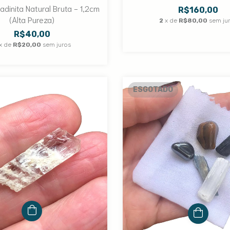
dinita Natural Bruta - 1,2cm
R$160,00
(Alta Pureza)
2
x de
R$80,00
sem ju
R$40,00
x de
R$20,00
sem juros
ESGOTADO