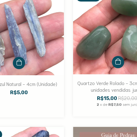
Quartzo Verde Rolado - 3c
zul Natural - 4cm (Unidade)
unidades vendidas ju
R$5,00
R$15,00
R$20,0
2
x de
R$7,50
sem jur