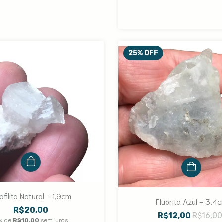
25
%
OFF
filita Natural - 1,9cm
Fluorita Azul - 3,4
R$20,00
R$12,00
R$16,0
x de
R$10,00
sem juros