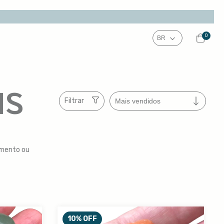
0
IS
Filtrar
imento ou
10
%
OFF