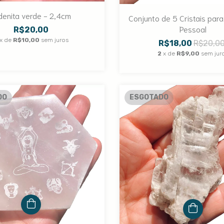
denita verde - 2,4cm
Conjunto de 5 Cristais par
Pessoal
R$20,00
x de
R$10,00
sem juros
R$18,00
R$20,0
2
x de
R$9,00
sem jur
DO
ESGOTADO