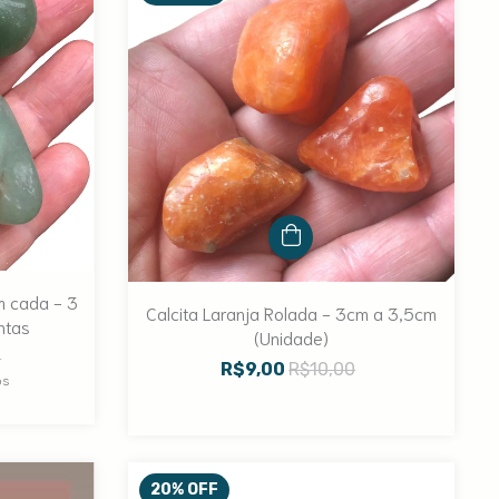
m cada - 3
Calcita Laranja Rolada - 3cm a 3,5cm
ntas
(Unidade)
0
R$9,00
R$10,00
os
20
%
OFF