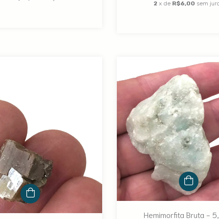
2
x de
R$6,00
sem jur
Hemimorfita Bruta - 