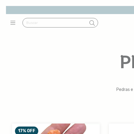
P
Pedras e
17
%
OFF