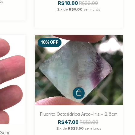
os
R$18,00
R$22,00
2
x de
R$9,00
sem juros
10
%
OFF
Fluorita Octaédrica Arco-Iris - 2,6cm
R$47,00
R$52,00
2
x de
R$23,50
sem juros
5,3cm