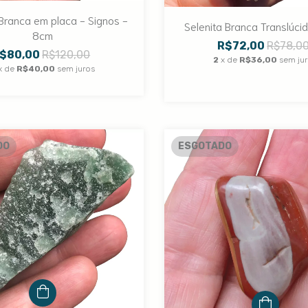
 Branca em placa - Signos -
Selenita Branca Translúci
8cm
R$72,00
R$78,0
$80,00
R$120,00
2
x de
R$36,00
sem ju
x de
R$40,00
sem juros
DO
ESGOTADO